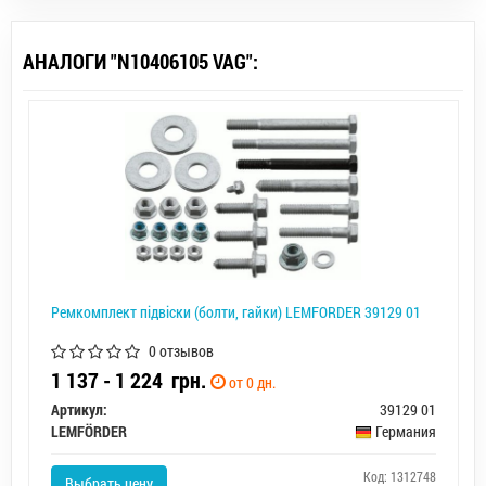
АНАЛОГИ "N10406105 VAG":
Ремкомплект підвіски (болти, гайки) LEMFORDER 39129 01
0 отзывов
1 137 - 1 224
грн.
от 0 дн.
Артикул:
39129 01
LEMFÖRDER
Германия
Код: 1312748
Выбрать цену