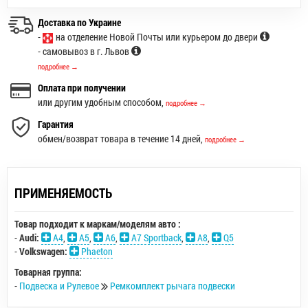
Доставка по Украине
-
на отделение Новой Почты или курьером до двери
- самовывоз в г. Львов
подробнее →
Оплата при получении
или другим удобным способом,
подробнее →
Гарантия
обмен/возврат товара в течение 14 дней,
подробнее →
ПРИМЕНЯЕМОСТЬ
Товар подходит к маркам/моделям авто :
-
Audi:
A4
,
A5
,
A6
,
A7 Sportback
,
A8
,
Q5
-
Volkswagen:
Phaeton
Товарная группа:
-
Подвеска и Рулевое
Ремкомплект рычага подвески