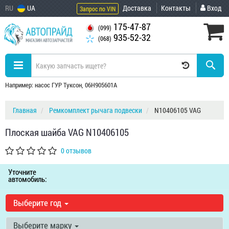
RU
UA
Доставка
Контакты
Вход
Запрос по VIN
175-47-87
(099)
935-52-32
(068)
Например: насос ГУР Туксон, 06H905601A
Главная
Ремкомплект рычага подвески
N10406105 VAG
Плоская шайба VAG N10406105
0 отзывов
Уточните
автомобиль:
Выберите год
Выберите марку