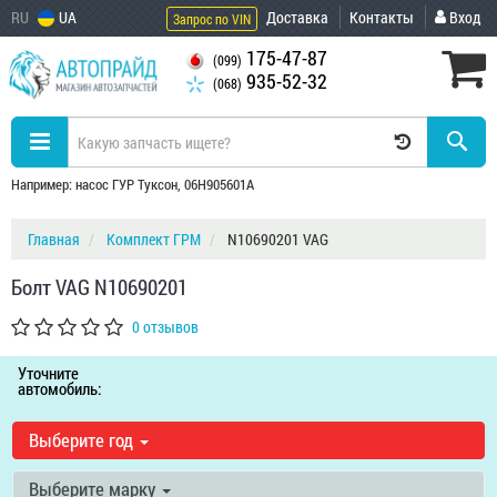
RU
UA
Доставка
Контакты
Вход
Запрос по VIN
175-47-87
(099)
935-52-32
(068)
Например: насос ГУР Туксон, 06H905601A
Главная
Комплект ГРМ
N10690201 VAG
Болт VAG N10690201
0 отзывов
Уточните
автомобиль:
Выберите год
Выберите марку