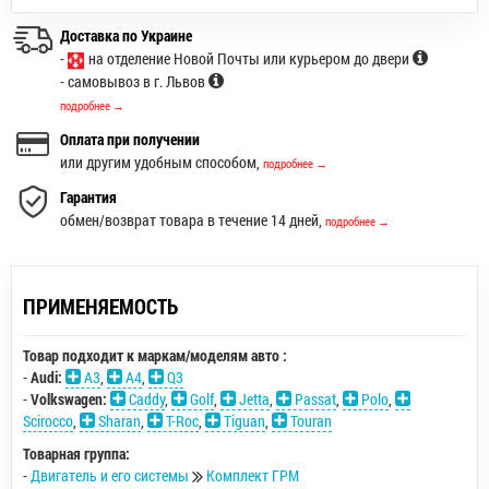
Доставка по Украине
-
на отделение Новой Почты или курьером до двери
- самовывоз в г. Львов
подробнее →
Оплата при получении
или другим удобным способом,
подробнее →
Гарантия
обмен/возврат товара в течение 14 дней,
подробнее →
ПРИМЕНЯЕМОСТЬ
Товар подходит к маркам/моделям авто :
-
Audi:
A3
,
A4
,
Q3
-
Volkswagen:
Caddy
,
Golf
,
Jetta
,
Passat
,
Polo
,
Scirocco
,
Sharan
,
T-Roc
,
Tiguan
,
Touran
Товарная группа:
-
Двигатель и его системы
Комплект ГРМ