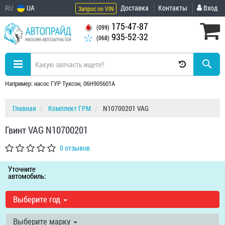
RU
UA
Доставка
Контакты
Вход
Запрос по VIN
175-47-87
(099)
935-52-32
(068)
Например: насос ГУР Туксон, 06H905601A
Главная
Комплект ГРМ
N10700201 VAG
Гвинт VAG N10700201
0 отзывов
Уточните
автомобиль:
Выберите год
Выберите марку