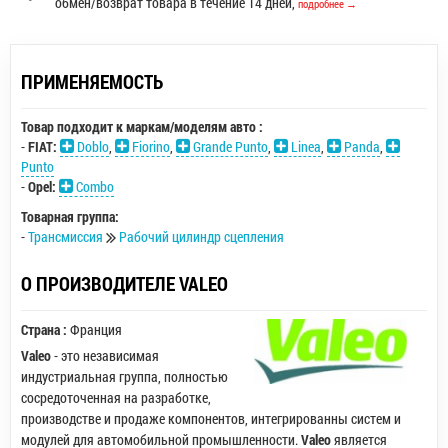
обмен/возврат товара в течение 14 дней,
подробнее →
ПРИМЕНЯЕМОСТЬ
Товар подходит к маркам/моделям авто :
-
FIAT:
Doblo
,
Fiorino
,
Grande Punto
,
Linea
,
Panda
,
Punto
-
Opel:
Combo
Товарная группа:
-
Трансмиссия
Рабочий цилиндр сцепления
О ПРОИЗВОДИТЕЛЕ VALEO
Страна :
Франция
Valeo
- это независимая
индустриальная группа, полностью
сосредоточенная на разработке,
производстве и продаже компонентов, интегрированны систем и
модулей для автомобильной промышленности.
Valeo
является