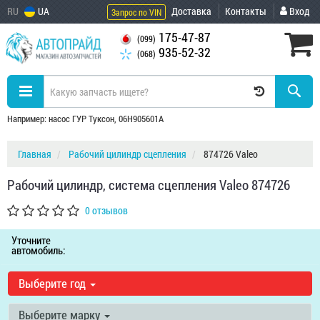
RU
UA
Доставка
Контакты
Вход
Запрос по VIN
175-47-87
(099)
935-52-32
(068)
Например: насос ГУР Туксон, 06H905601A
Главная
Рабочий цилиндр сцепления
874726 Valeo
Рабочий цилиндр, система сцепления Valeo 874726
0 отзывов
Уточните
автомобиль:
Выберите год
Выберите марку