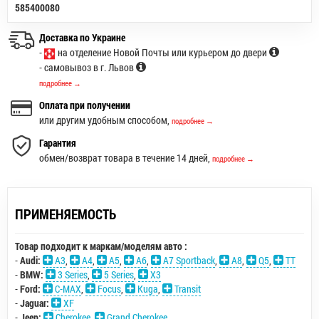
585400080
Доставка по Украине
-
на отделение Новой Почты или курьером до двери
- самовывоз в г. Львов
подробнее →
Оплата при получении
или другим удобным способом,
подробнее →
Гарантия
обмен/возврат товара в течение 14 дней,
подробнее →
ПРИМЕНЯЕМОСТЬ
Товар подходит к маркам/моделям авто :
-
Audi:
A3
,
A4
,
A5
,
A6
,
A7 Sportback
,
A8
,
Q5
,
TT
-
BMW:
3 Series
,
5 Series
,
X3
-
Ford:
C-MAX
,
Focus
,
Kuga
,
Transit
-
Jaguar:
XF
-
Jeep:
Cherokee
,
Grand Cherokee