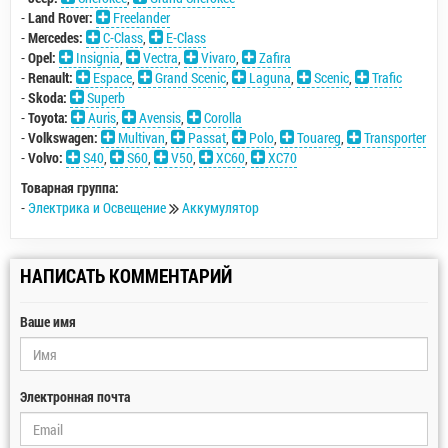
-
Land Rover:
Freelander
-
Mercedes:
C-Class
,
E-Class
-
Opel:
Insignia
,
Vectra
,
Vivaro
,
Zafira
-
Renault:
Espace
,
Grand Scenic
,
Laguna
,
Scenic
,
Trafic
-
Skoda:
Superb
-
Toyota:
Auris
,
Avensis
,
Corolla
-
Volkswagen:
Multivan
,
Passat
,
Polo
,
Touareg
,
Transporter
-
Volvo:
S40
,
S60
,
V50
,
XC60
,
XC70
Товарная группа:
-
Электрика и Освещение
Аккумулятор
НАПИСАТЬ КОММЕНТАРИЙ
Ваше имя
Электронная почта