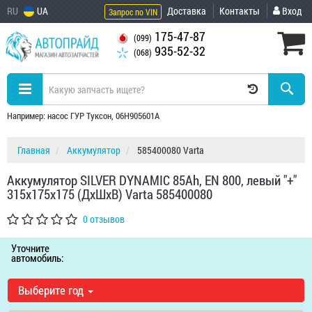
RU
UA
Доставка
Контакты
Вход
Запрос по VIN
175-47-87
(099)
935-52-32
(068)
Например: насос ГУР Туксон, 06H905601A
Главная
Аккумулятор
585400080 Varta
Аккумулятор SILVER DYNAMIC 85Ah, EN 800, левый "+"
315x175x175 (ДхШхВ) Varta 585400080
0 отзывов
Уточните
автомобиль:
Выберите год