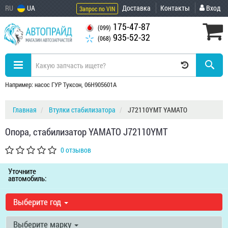
RU
UA
Доставка
Контакты
Вход
Запрос по VIN
175-47-87
(099)
935-52-32
(068)
Например: насос ГУР Туксон, 06H905601A
Главная
Втулки стабилизатора
J72110YMT YAMATO
Опора, стабилизатор YAMATO J72110YMT
0 отзывов
Уточните
автомобиль:
Выберите год
Выберите марку