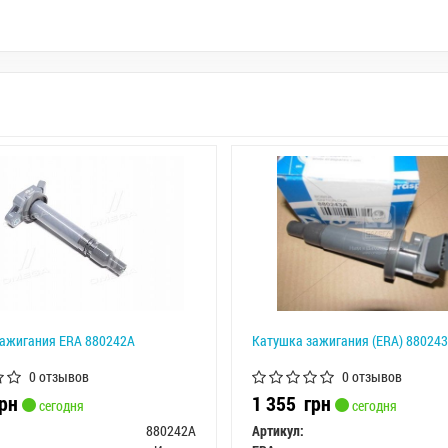
ажигания ERA 880242A
Катушка зажигания (ERA) 88024
0 отзывов
0 отзывов
рн
1 355
грн
сегодня
сегодня
880242A
Артикул: