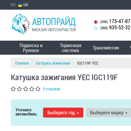
RU
UA
175-47-87
(099)
935-52-32
(068)
Подвеска и
Тормозная
Трансмиссия
Рулевое
система
Главная
Катушка зажигания
IGC119F YEC
Катушка зажигания YEC IGC119F
0 отзывов
Уточните
Выберите год
Выберите марку
автомобиль: