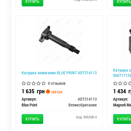
КУПИТЬ
КУПИТЬ
Катушка 
Катушка зажигания BLUE PRINT ADT314113
06071712
0 отзывов
1 635
грн
1 434
г
завтра
Артикул:
ADT314113
Артикул:
Blue Print
Великобритания
Magneti Mar
Код: 995398-4
КУПИТЬ
КУПИТЬ