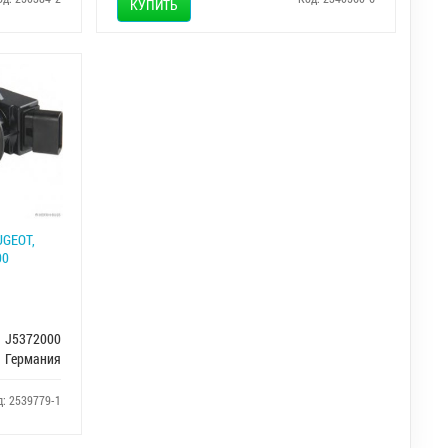
КУПИТЬ
UGEOT,
00
J5372000
Германия
д: 2539779-1