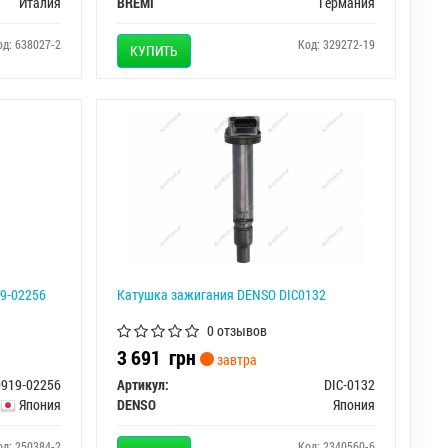
Италия
BREMI
Германия
од: 638027-2
Код: 329272-19
КУПИТЬ
9-02256
Катушка зажигания DENSO DIC0132
0 отзывов
3 691
грн
завтра
0919-02256
Артикул:
DIC-0132
Япония
DENSO
Япония
од: 250384-2
Код: 2340560-6