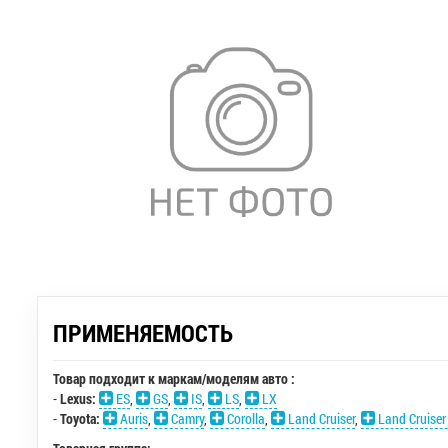
ПРИМЕНЯЕМОСТЬ
Товар подходит к маркам/моделям авто :
-
Lexus:
ES
,
GS
,
IS
,
LS
,
LX
-
Toyota:
Auris
,
Camry
,
Corolla
,
Land Cruiser
,
Land Cruiser