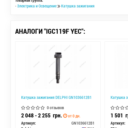
Товарная группа:
-
Электрика и Освещение
Катушка зажигания
АНАЛОГИ "IGC119F YEC":
Катушка зажигания DELPHI GN1036612B1
Катушка з
0 отзывов
2 048 - 2 255
грн.
1 501
г
от 0 дн.
Артикул:
GN1036612B1
Артикул: