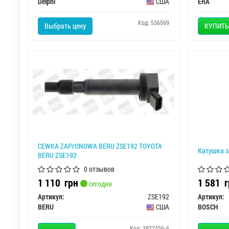
Delphi
США
ERA
Код: 536569
Выбрать цену
КУПИТЬ
CEWKA ZAPгONOWA BERU ZSE192 TOYOTA
Катушка з
BERU ZSE192
0 отзывов
1 110
грн
1 581
г
сегодня
Артикул:
ZSE192
Артикул:
BERU
США
BOSCH
Код: 3922456-6