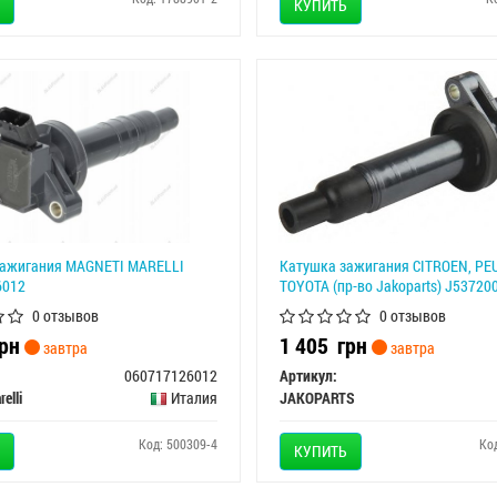
КУПИТЬ
зажигания MAGNETI MARELLI
Катушка зажигания CITROEN, PE
6012
TOYOTA (пр-во Jakoparts) J53720
0 отзывов
0 отзывов
рн
1 405
грн
завтра
завтра
060717126012
Артикул:
elli
Италия
JAKOPARTS
Код: 500309-4
Ко
КУПИТЬ