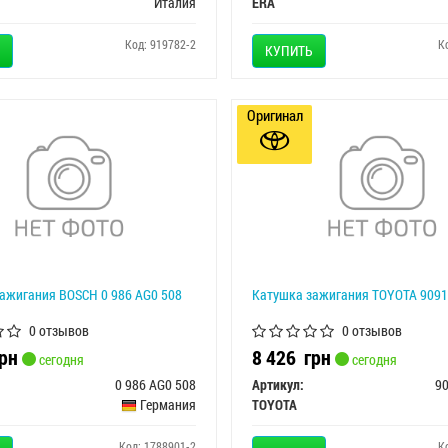
Италия
ERA
Код: 919782-2
К
КУПИТЬ
Оригинал
ажигания BOSCH 0 986 AG0 508
Катушка зажигания TOYOTA 9091
0 отзывов
0 отзывов
рн
8 426
грн
сегодня
сегодня
0 986 AG0 508
Артикул:
9
Германия
TOYOTA
Код: 1788901-2
К