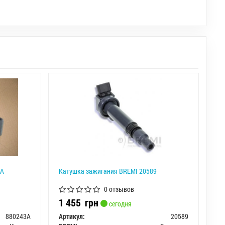
3A
Катушка зажигания BREMI 20589
0 отзывов
1 455
грн
сегодня
880243A
Артикул:
20589