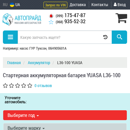
RU
UA
Доставка
Контакты
Вход
Запрос по VIN
175-47-87
(099)
935-52-32
(068)
Например: насос ГУР Туксон, 06H905601A
Главная
Аккумулятор
L36-100 YUASA
Стартерная аккумуляторная батарея YUASA L36-100
0 отзывов
Уточните
автомобиль:
Выберите год
Выберите марку