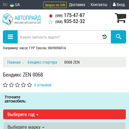
RU
UA
Доставка
Контакты
Вход
Запрос по VIN
175-47-87
(099)
935-52-32
(068)
Например: насос ГУР Туксон, 06H905601A
Главная
Бендикс стартера
0068 ZEN
Бендикс ZEN 0068
0 отзывов
Уточните
автомобиль:
Выберите год
Выберите марку