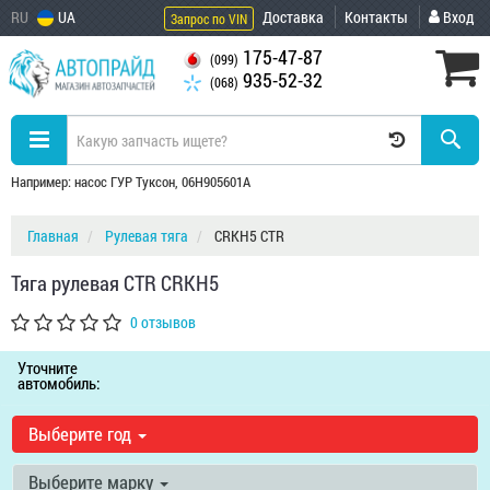
RU
UA
Доставка
Контакты
Вход
Запрос по VIN
175-47-87
(099)
935-52-32
(068)
Например: насос ГУР Туксон, 06H905601A
Главная
Рулевая тяга
CRKH5 CTR
Тяга рулевая CTR CRKH5
0 отзывов
Уточните
автомобиль:
Выберите год
Выберите марку