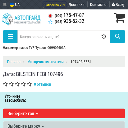
RU
UA
Доставка
Контакты
Вход
Запрос по VIN
175-47-87
(099)
935-52-32
(068)
Например: насос ГУР Туксон, 06H905601A
Главная
Моторчик омывателя
107496 FEBI
Дата: BILSTEIN FEBI 107496
0 отзывов
Уточните
автомобиль:
Выберите год
Выберите марку