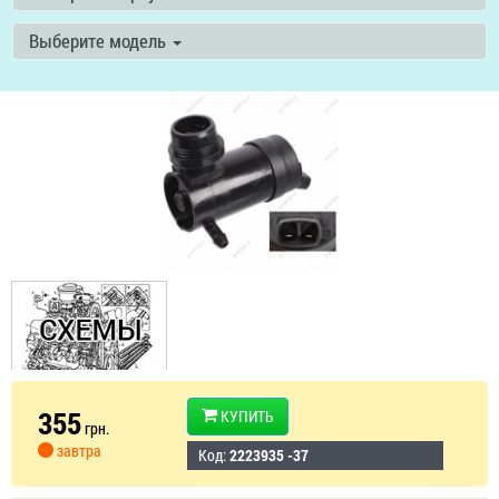
Выберите модель
355
КУПИТЬ
грн.
завтра
Код:
2223935 -37