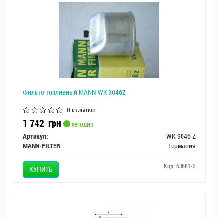
Фильто топливный MANN WK 9046Z
0 отзывов
1 742
грн
сегодня
Артикул:
WK 9046 Z
MANN-FILTER
Германия
Код: 63681-2
КУПИТЬ