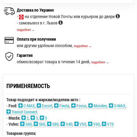
Доставка по Украине
-
на отделение Новой Почты или курьером до двери
- самовывоз в г. Львов
подробнее →
Оплата при получении
или другим удобным способом,
подробнее →
Гарантия
обмен/возврат товара в течение 14 дней,
подробнее →
ПРИМЕНЯЕМОСТЬ
Товар подходит к маркам/моделям авто :
-
Ford:
C-MAX
,
Escort
,
Fiesta
,
Focus
,
Mondeo
,
S-MAX
,
Transit Connect
-
Mazda:
2
,
3
,
5
-
Volvo:
S40
,
S60
,
S80
,
V40
,
V50
,
V60
,
V70
Товарная группа: