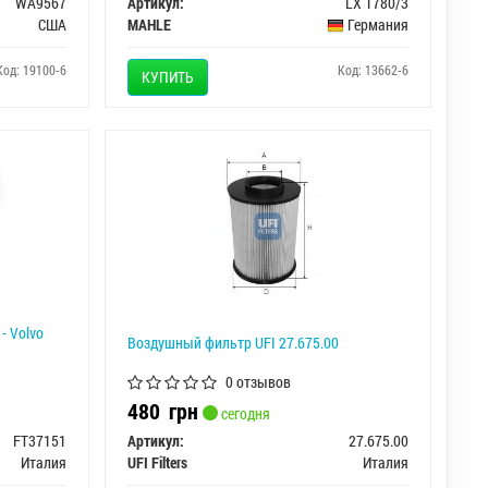
WA9567
Артикул:
LX 1780/3
США
MAHLE
Германия
Код: 19100-6
Код: 13662-6
КУПИТЬ
- Volvo
Воздушный фильтр UFI 27.675.00
0 отзывов
480
грн
сегодня
FT37151
Артикул:
27.675.00
Италия
UFI Filters
Италия