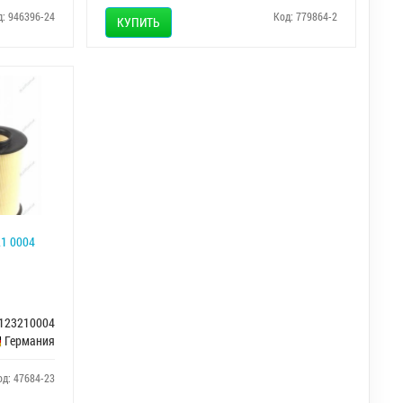
д: 946396-24
Код: 779864-2
КУПИТЬ
1 0004
123210004
Германия
од: 47684-23