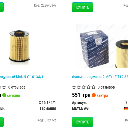
Код: 2286458-6
Ко
КУПИТЬ
оздушный MANN C 16134/1
Фильтр воздушный MEYLE 712 32
0 отзывов
0 отзывов
н
551
грн
сегодня
завтра
C 16 134/1
Артикул:
7
TER
Германия
MEYLE AG
Код: 61247-2
К
КУПИТЬ