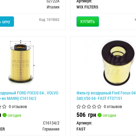
S2722A
Артикул:
Италия
WIX FILTERS
Код: 1019062
 цену
КУПИТЬ
здушный FORD FOCUS 04-, VOLVO
Фильтр воздушный Ford Focus 04 
пр-во MANN) C16134/2
S40,V50 04- FAST FT37151
0 отзывов
0 отзывов
н
506
грн
сегодня
сегодня
C16134/2
Артикул:
TER
Германия
FAST