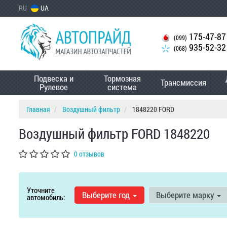
RU
UA
175-47-87
(099)
935-52-32
(068)
Подвеска и
Тормозная
Трансмиссия
Рулевое
система
Главная
Воздушный фильтр
1848220 FORD
Воздушный фильтр FORD 1848220
0 отзывов
Уточните
Выберите год
Выберите марку
автомобиль: