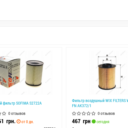
Фильтр воздушный WIX FILTERS 
й фильтр SOFIMA S2722A
FN AK372/1
0 отзывов
0 отзывов
561
грн.
467
грн
от 0 дн.
сегодня