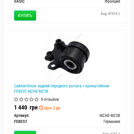
SASIC
Франция
Код: 87619-1
КУПИТЬ
Сайлентблок задний переднего рычага с кронштейном
FEBEST MZAB-MZ3B
0 отзывов
1 440
грн
срок 2 дн.
Артикул:
MZAB-MZ3B
FEBEST
Германия
Код: 4741-1