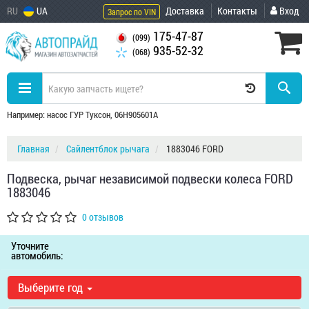
RU
UA
Доставка
Контакты
Вход
Запрос по VIN
175-47-87
(099)
935-52-32
(068)
Например: насос ГУР Туксон, 06H905601A
Главная
Сайлентблок рычага
1883046 FORD
Подвеска, рычаг независимой подвески колеса FORD
1883046
0 отзывов
Уточните
автомобиль:
Выберите год