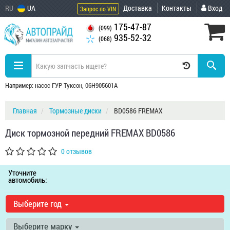
RU
UA
Доставка
Контакты
Вход
Запрос по VIN
175-47-87
(099)
935-52-32
(068)
Например: насос ГУР Туксон, 06H905601A
Главная
Тормозные диски
BD0586 FREMAX
Диск тормозной передний FREMAX BD0586
0 отзывов
Уточните
автомобиль:
Выберите год
Выберите марку