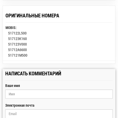
ОРИГИНАЛЬНЫЕ НОМЕРА
MOBIS:
517122L500
517123K160
517123V000
51712A6600
517121M500
НАПИСАТЬ КОММЕНТАРИЙ
Ваше имя
Электронная почта