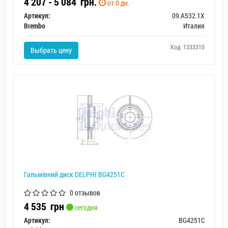
4 207 - 5 084
грн.
от 0 дн.
Артикул:
09.A532.1X
Brembo
Италия
Код: 1333310
Выбрать цену
Гальмівний диск DELPHI BG4251C
0 отзывов
4 535
грн
сегодня
Артикул:
BG4251C