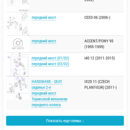
передний мост
CEED 06 (2006-)
передний мост
ACCENT/PONY 95
(1995-1999)
передний мост (01/02)
i40 12 (2011-2015)
передний мост (02/02)
HARDWARE - SEAT
IX20 11 (CZECH
сиденье 2-е
PLANT-EUR) (2011-)
передний мост
Тормозной механизм
переднего колеса
Показать еще схемы ↓