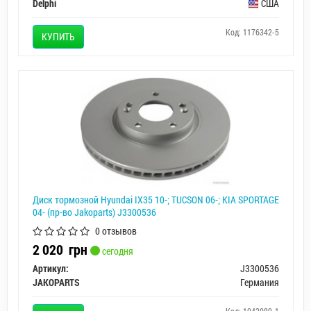
Delphi
США
Код: 1176342-5
КУПИТЬ
Диск тормозной Hyundai IX35 10-; TUCSON 06-; KIA SPORTAGE
04- (пр-во Jakoparts) J3300536
0 отзывов
2 020
грн
сегодня
Артикул:
J3300536
JAKOPARTS
Германия
Код: 1043089-1