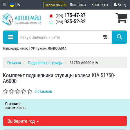
RU
UA
Доставка
Контакты
Вход
Запрос по VIN
175-47-87
(099)
935-52-32
(068)
Например: насос ГУР Туксон, 06H905601A
Главная
Подшипник ступицы
51750-A6000 KIA
Комплект подшипника ступицы колеса KIA 51750-
A6000
0 отзывов
Уточните
автомобиль:
Выберите год