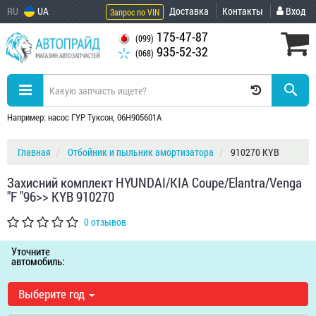
RU
UA
Доставка
Контакты
Вход
Запрос по VIN
175-47-87
(099)
935-52-32
(068)
Например: насос ГУР Туксон, 06H905601A
Главная
Отбойник и пыльник амортизатора
910270 KYB
Захисний комплект HYUNDAI/KIA Coupe/Elantra/Venga
"F "96>> KYB 910270
0 отзывов
Уточните
автомобиль:
Выберите год