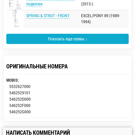
подвески
(2013-)
SPRING & STRUT - FRONT
EXCEL/PONY 89 (1989-
1994)
Показать еще схемы ↓
ОРИГИНАЛЬНЫЕ НОМЕРА
MOBIS:
5532627000
5462529101
546252D000
546252F000
546252G000
НАПИСАТЬ КОММЕНТАРИЙ