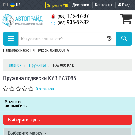
RU
UA
Доставка
Контакты
Вход
Запрос по VIN
175-47-87
(099)
935-52-32
(068)
Например: насос ГУР Туксон, 06H905601A
Главная
Пружины
RA7086 KYB
Пружина подвески KYB RA7086
0 отзывов
Уточните
автомобиль:
Выберите год
Выберите марку