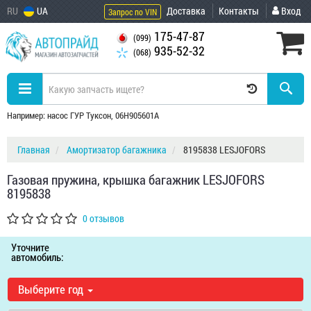
RU
UA
Доставка
Контакты
Вход
Запрос по VIN
175-47-87
(099)
935-52-32
(068)
Например: насос ГУР Туксон, 06H905601A
Главная
Амортизатор багажника
8195838 LESJOFORS
Газовая пружина, крышка багажник LESJOFORS
8195838
0 отзывов
Уточните
автомобиль:
Выберите год