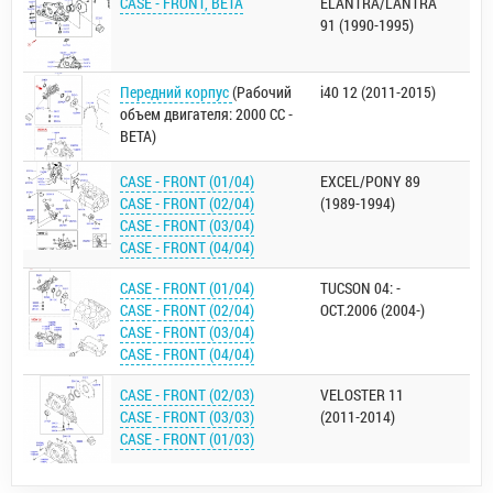
CASE - FRONT, BETA
ELANTRA/LANTRA
91 (1990-1995)
Передний корпус
(Рабочий
i40 12 (2011-2015)
объем двигателя: 2000 CC -
BETA)
CASE - FRONT (01/04)
EXCEL/PONY 89
CASE - FRONT (02/04)
(1989-1994)
CASE - FRONT (03/04)
CASE - FRONT (04/04)
CASE - FRONT (01/04)
TUCSON 04: -
CASE - FRONT (02/04)
OCT.2006 (2004-)
CASE - FRONT (03/04)
CASE - FRONT (04/04)
CASE - FRONT (02/03)
VELOSTER 11
CASE - FRONT (03/03)
(2011-2014)
CASE - FRONT (01/03)