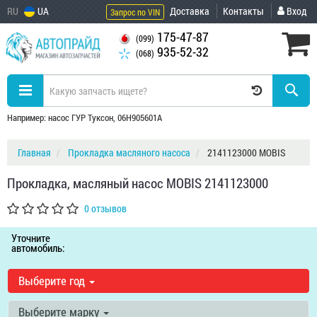
RU
UA
Доставка
Контакты
Вход
Запрос по VIN
175-47-87
(099)
935-52-32
(068)
Например: насос ГУР Туксон, 06H905601A
Главная
Прокладка масляного насоса
2141123000 MOBIS
Прокладка, масляный насос MOBIS 2141123000
0 отзывов
Уточните
автомобиль:
Выберите год
Выберите марку