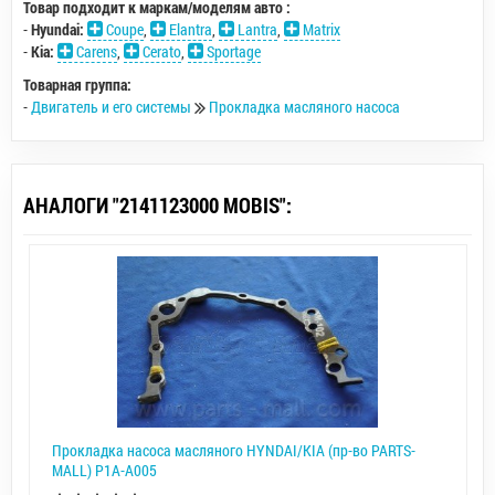
Товар подходит к маркам/моделям авто :
-
Hyundai:
Coupe
,
Elantra
,
Lantra
,
Matrix
-
Kia:
Carens
,
Cerato
,
Sportage
Товарная группа:
-
Двигатель и его системы
Прокладка масляного насоса
АНАЛОГИ "2141123000 MOBIS":
Прокладка насоса масляного HYNDAI/KIA (пр-во PARTS-
MALL) P1A-A005