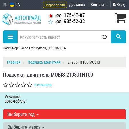
RU
UA
Доставка
Контакты
Вход
Запрос по VIN
175-47-87
(099)
935-52-32
(068)
Например: насос ГУР Туксон, 06H905601A
Главная
Подушка двигателя
219301H100 MOBIS
Подвеска, двигатель MOBIS 219301H100
0 отзывов
Уточните
автомобиль:
Выберите год
Выберите марку