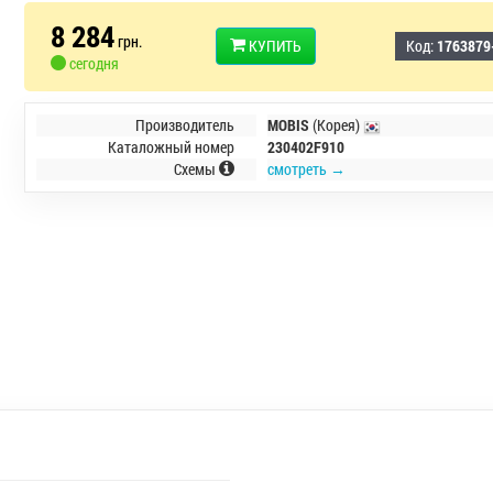
8 284
грн.
КУПИТЬ
Код:
1763879
сегодня
Производитель
MOBIS
(Корея)
Каталожный номер
230402F910
Схемы
смотреть →