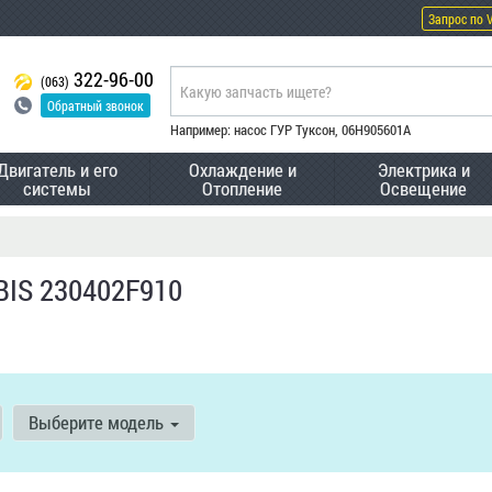
Запрос по 
322-96-00
(063)
Обратный звонок
Например: насос ГУР Туксон, 06H905601A
Двигатель и его
Охлаждение и
Электрика и
системы
Отопление
Освещение
BIS 230402F910
Выберите модель