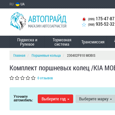
RU
UA
175-47-87
(099)
935-52-32
(068)
Подвеска и
Тормозная
Трансмиссия
Рулевое
система
Главная
Поршневые кольца
230402F910 MOBIS
Комплект поршневых колец /KIA MO
0 отзывов
Уточните
Выберите год
Выберите марку
автомобиль: