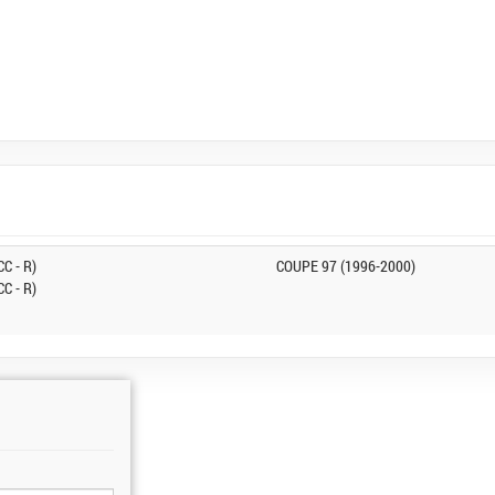
C - R)
COUPE 97 (1996-2000)
C - R)