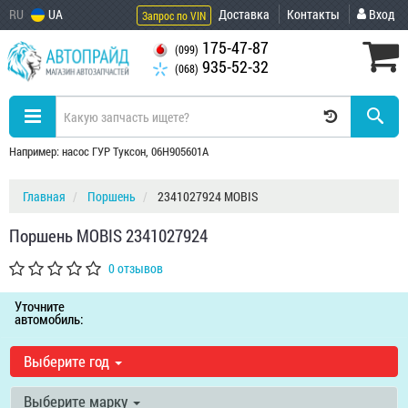
RU
UA
Доставка
Контакты
Вход
Запрос по VIN
175-47-87
(099)
935-52-32
(068)
Например: насос ГУР Туксон, 06H905601A
Главная
Поршень
2341027924 MOBIS
Поршень MOBIS 2341027924
0 отзывов
Уточните
автомобиль:
Выберите год
Выберите марку