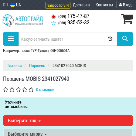
RU
UA
Доставка
Контакты
Вход
Запрос по VIN
175-47-87
(099)
935-52-32
(068)
Например: насос ГУР Туксон, 06H905601A
Главная
Поршень
2341027940 MOBIS
Поршень MOBIS 2341027940
0 отзывов
Уточните
автомобиль:
Выберите год
Выберите марку