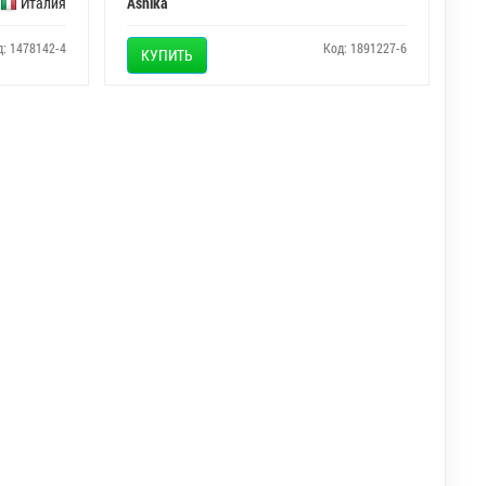
Италия
Ashika
д: 1478142-4
Код: 1891227-6
КУПИТЬ