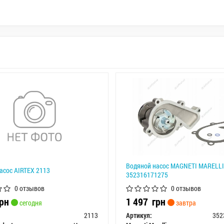
Водяной насос MAGNETI MARELLI
асос AIRTEX 2113
352316171275
0 отзывов
0 отзывов
рн
1 497
грн
сегодня
завтра
2113
Артикул:
352