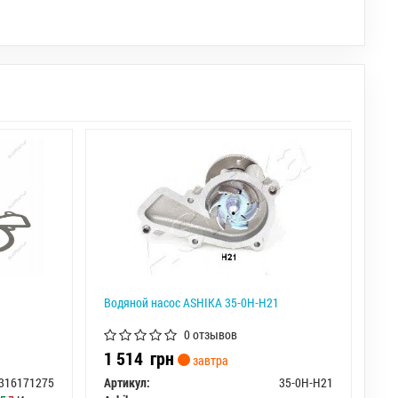
Водяной насос ASHIKA 35-0H-H21
0 отзывов
1 514
грн
завтра
316171275
Артикул:
35-0H-H21