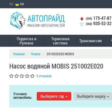
RU
UA
175-47-87
(099)
935-52-32
(068)
Подвеска и
Тормозная
Трансмиссия
Рулевое
система
Главная
Помпа
251002E020 MOBIS
Насос водяной MOBIS 251002E020
0 отзывов
Уточните
Выберите год
Выберите марку
автомобиль: