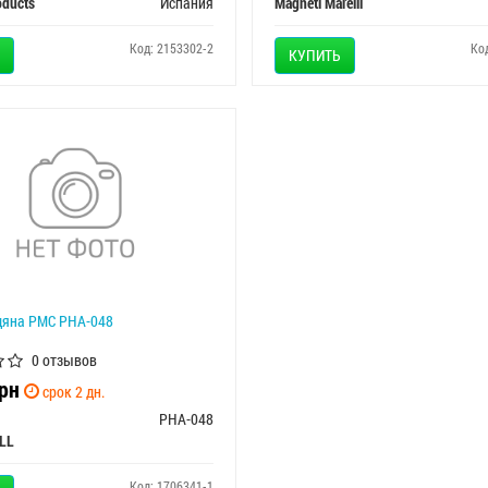
oducts
Испания
Magneti Marelli
Код: 2153302-2
Ко
КУПИТЬ
дяна PMC PHA-048
0 отзывов
рн
срок 2 дн.
PHA-048
LL
Код: 1706341-1