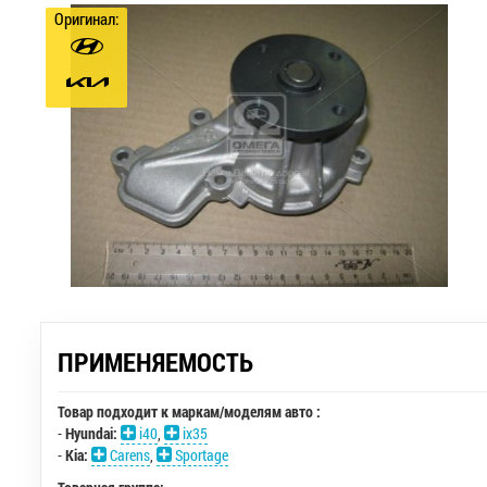
Оригинал:
ПРИМЕНЯЕМОСТЬ
Товар подходит к маркам/моделям авто :
-
Hyundai:
i40
,
ix35
-
Kia:
Carens
,
Sportage