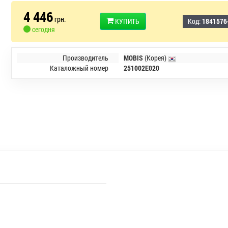
4 446
грн.
КУПИТЬ
Код:
1841576
сегодня
Производитель
MOBIS
(Корея)
Каталожный номер
251002E020