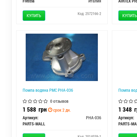
Freccia
Италия
AIRTEX Pr
Код: 2572166-2
КУПИТЬ
КУПИТЬ
Помпа водяна PMC PHA-036
Помпа во
0 отзывов
1 588
грн
1 348
г
срок 2 дн.
Артикул:
PHA-036
Артикул:
PARTS-MALL
PARTS-MA
Код: 2014039-1