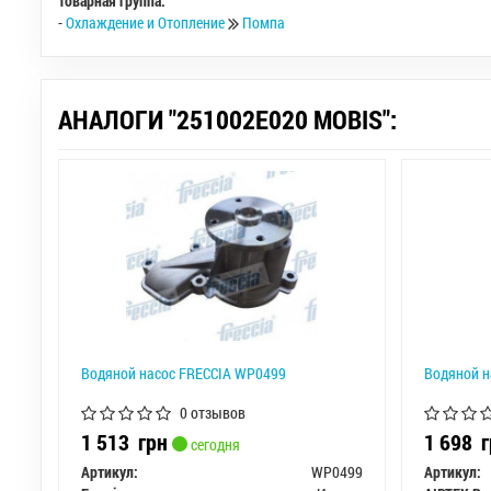
Товарная группа:
-
Охлаждение и Отопление
Помпа
АНАЛОГИ "251002E020 MOBIS":
Водяной насос FRECCIA WP0499
Водяной н
0 отзывов
1 513
грн
1 698
г
сегодня
Артикул:
WP0499
Артикул: