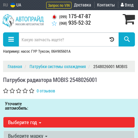
RU
UA
Доставка
Контакты
Вход
Запрос по VIN
175-47-87
(099)
935-52-32
(068)
Например: насос ГУР Туксон, 06H905601A
Главная
Патрубки системы охлаждения
2548026001 MOBIS
Патрубок радиатора MOBIS 2548026001
0 отзывов
Уточните
автомобиль:
Выберите год
Выберите марку