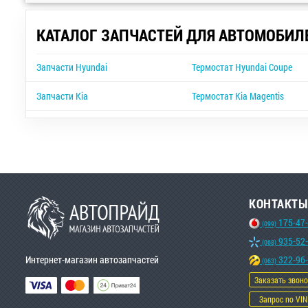
КАТАЛОГ ЗАПЧАСТЕЙ ДЛЯ АВТОМОБИЛ
Запчасти Hyundai
Термостат Hyundai Coupe
Запчасти Kia
Термостат Kia Magentis
КОНТАКТЫ
175-47
(099)
935-52
(068)
Интернет-магазин автозапчастей
322-96
(063)
Заказать звон
Запрос по VIN