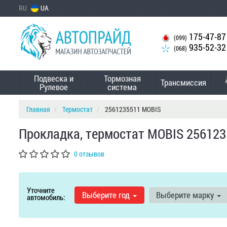
RU
UA
175-47-87
(099)
935-52-32
(068)
Подвеска и
Тормозная
Трансмиссия
Рулевое
система
Главная
Термостат
2561235511 MOBIS
Прокладка, термостат MOBIS 25612
0 отзывов
Уточните
Выберите год
Выберите марку
автомобиль: