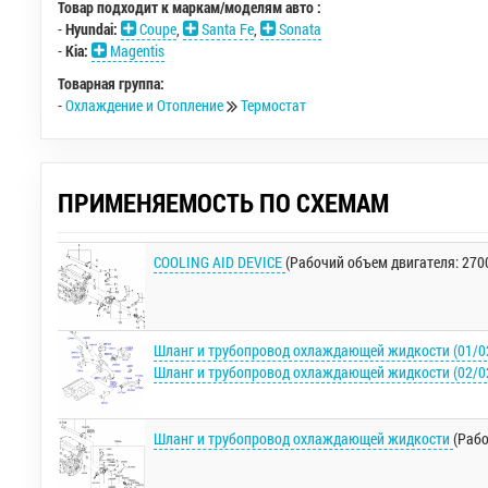
Товар подходит к маркам/моделям авто :
-
Hyundai:
Coupe
,
Santa Fe
,
Sonata
-
Kia:
Magentis
Товарная группа:
-
Охлаждение и Отопление
Термостат
ПРИМЕНЯЕМОСТЬ ПО СХЕМАМ
COOLING AID DEVICE
(Рабочий объем двигателя: 270
Шланг и трубопровод охлаждающей жидкости (01/0
Шланг и трубопровод охлаждающей жидкости (02/0
Шланг и трубопровод охлаждающей жидкости
(Рабо