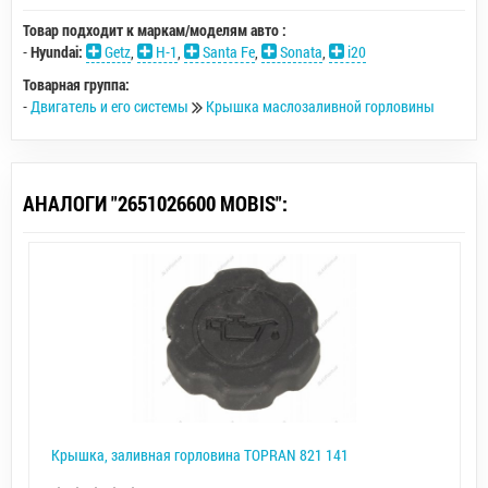
Товар подходит к маркам/моделям авто :
-
Hyundai:
Getz
,
H-1
,
Santa Fe
,
Sonata
,
i20
Товарная группа:
-
Двигатель и его системы
Крышка маслозаливной горловины
АНАЛОГИ "2651026600 MOBIS":
Крышка, заливная горловина TOPRAN 821 141