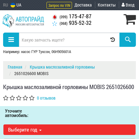
RU
UA
Доставка
Контакты
Вход
Запрос по VIN
175-47-87
(099)
935-52-32
(068)
Например: насос ГУР Туксон, 06H905601A
Главная
Крышка маслозаливной горловины
2651026600 MOBIS
Крышка маслозаливной горловины MOBIS 2651026600
0 отзывов
Уточните
автомобиль:
Выберите год