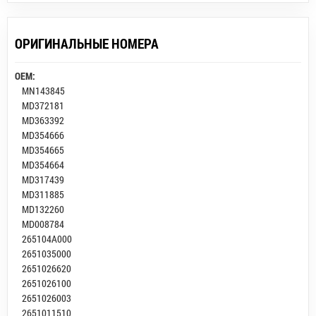
ОРИГИНАЛЬНЫЕ НОМЕРА
OEM:
MN143845
MD372181
MD363392
MD354666
MD354665
MD354664
MD317439
MD311885
MD132260
MD008784
265104A000
2651035000
2651026620
2651026100
2651026003
2651011510