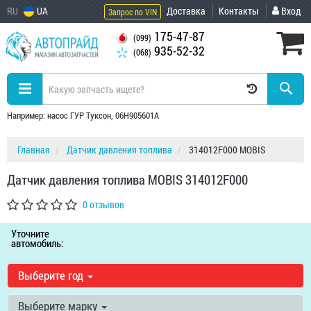
RU
UA
Доставка
Контакты
Вход
Запрос по VIN
175-47-87
(099)
935-52-32
(068)
Например: насос ГУР Туксон, 06H905601A
Главная
Датчик давления топлива
314012F000 MOBIS
Датчик давления топлива MOBIS 314012F000
0 отзывов
Уточните
автомобиль:
Выберите год
Выберите марку