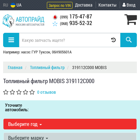
RU
UA
Доставка
Контакты
Вход
Запрос по VIN
175-47-87
(099)
935-52-32
(068)
Например: насос ГУР Туксон, 06H905601A
Главная
Топливный фильтр
319112C000 MOBIS
Топливный фильтр MOBIS 319112C000
0 отзывов
Уточните
автомобиль:
Выберите год
Выберите марку