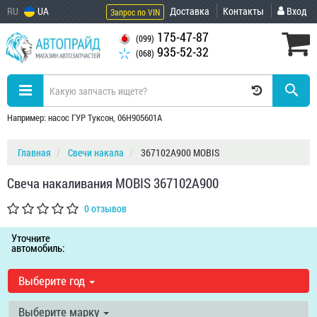
RU
UA
Доставка
Контакты
Вход
Запрос по VIN
175-47-87
(099)
935-52-32
(068)
Например: насос ГУР Туксон, 06H905601A
Главная
Свечи накала
367102A900 MOBIS
Свеча накаливания MOBIS 367102A900
0 отзывов
Уточните
автомобиль:
Выберите год
Выберите марку