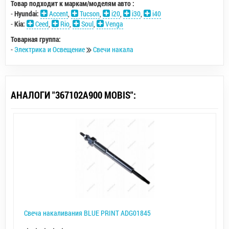
Товар подходит к маркам/моделям авто :
-
Hyundai:
Accent
,
Tucson
,
i20
,
i30
,
i40
-
Kia:
Ceed
,
Rio
,
Soul
,
Venga
Товарная группа:
-
Электрика и Освещение
Свечи накала
АНАЛОГИ "367102A900 MOBIS":
Свеча накаливания BLUE PRINT ADG01845