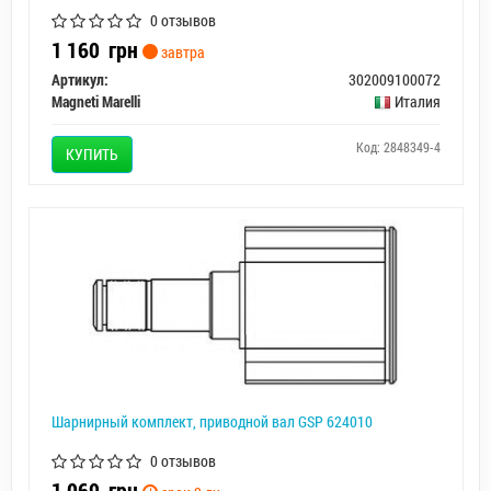
0 отзывов
1 160
грн
завтра
Артикул:
302009100072
Magneti Marelli
Италия
Код: 2848349-4
КУПИТЬ
Шарнирный комплект, приводной вал GSP 624010
0 отзывов
1 069
грн