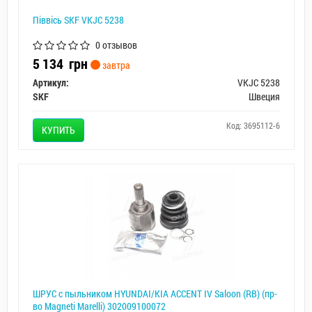
Піввісь SKF VKJC 5238
0 отзывов
5 134
грн
завтра
Артикул:
VKJC 5238
SKF
Швеция
Код: 3695112-6
КУПИТЬ
ШРУС с пыльником HYUNDAI/KIA ACCENT IV Saloon (RB) (пр-
во Magneti Marelli) 302009100072