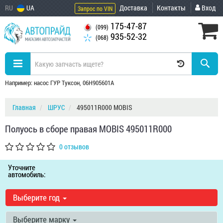
RU
UA
Доставка
Контакты
Вход
Запрос по VIN
175-47-87
(099)
935-52-32
(068)
Например: насос ГУР Туксон, 06H905601A
Главная
ШРУС
495011R000 MOBIS
Полуось в сборе правая MOBIS 495011R000
0 отзывов
Уточните
автомобиль:
Выберите год
Выберите марку