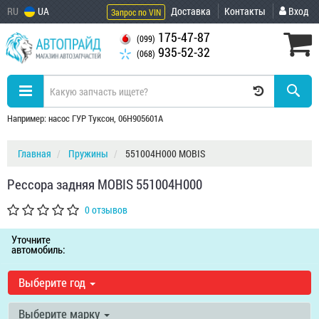
RU
UA
Доставка
Контакты
Вход
Запрос по VIN
175-47-87
(099)
935-52-32
(068)
Например: насос ГУР Туксон, 06H905601A
Главная
Пружины
551004H000 MOBIS
Рессора задняя MOBIS 551004H000
0 отзывов
Уточните
автомобиль:
Выберите год
Выберите марку