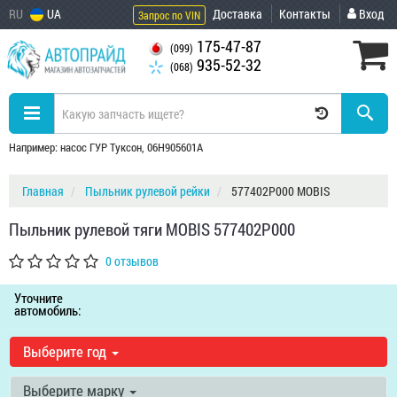
RU
UA
Доставка
Контакты
Вход
Запрос по VIN
175-47-87
(099)
935-52-32
(068)
Например: насос ГУР Туксон, 06H905601A
Главная
Пыльник рулевой рейки
577402P000 MOBIS
Пыльник рулевой тяги MOBIS 577402P000
0 отзывов
Уточните
автомобиль:
Выберите год
Выберите марку