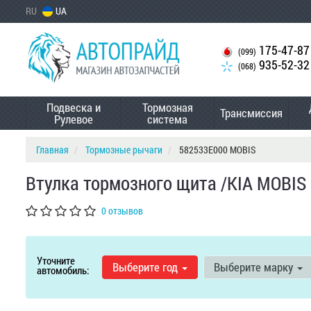
RU
UA
175-47-87
(099)
935-52-32
(068)
Подвеска и
Тормозная
Трансмиссия
Рулевое
система
Главная
Тормозные рычаги
582533E000 MOBIS
Втулка тормозного щита /KIA MOBIS
0 отзывов
Уточните
Выберите год
Выберите марку
автомобиль: