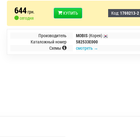
644
грн.
КУПИТЬ
Код:
1769213-2
сегодня
Производитель
MOBIS
(Корея)
Каталожный номер
582533E000
Схемы
смотреть →