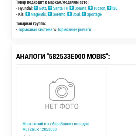
Товар подходит к маркам/моделям авто :
-
Hyundai:
Getz
,
Santa Fe
,
Sonata
,
Tucson
,
i20
-
Kia:
Magentis
,
Sorento
,
Soul
,
Sportage
Товарная группа:
-
Тормозная система
Тормозные рычаги
АНАЛОГИ "582533E000 MOBIS":
Монтажний к-кт барабанних колодок
METZGER 12053030