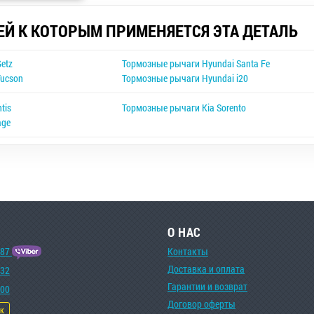
ЕЙ К КОТОРЫМ ПРИМЕНЯЕТСЯ ЭТА ДЕТАЛЬ
etz
Тормозные рычаги Hyundai Santa Fe
Tucson
Тормозные рычаги Hyundai i20
tis
Тормозные рычаги Kia Sorento
age
О НАС
-87
Контакты
Доставка и оплата
-32
Гарантии и возврат
-00
Договор оферты
ок