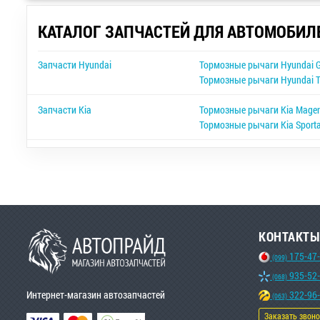
КАТАЛОГ ЗАПЧАСТЕЙ ДЛЯ АВТОМОБИЛ
Запчасти Hyundai
Тормозные рычаги Hyundai G
Тормозные рычаги Hyundai 
Запчасти Kia
Тормозные рычаги Kia Magen
Тормозные рычаги Kia Sport
КОНТАКТЫ
175-47
(099)
935-52
(068)
Интернет-магазин автозапчастей
322-96
(063)
Заказать звон