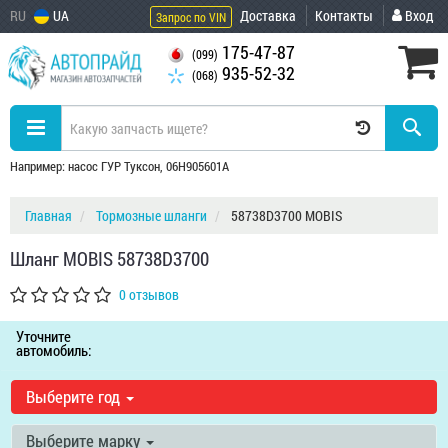
RU
UA
Доставка
Контакты
Вход
Запрос по VIN
175-47-87
(099)
935-52-32
(068)
Например: насос ГУР Туксон, 06H905601A
Главная
Тормозные шланги
58738D3700 MOBIS
Шланг MOBIS 58738D3700
0 отзывов
Уточните
автомобиль:
Выберите год
Выберите марку