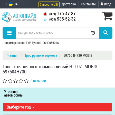
RU
UA
Доставка
Контакты
Вход
Запрос по VIN
175-47-87
(099)
935-52-32
(068)
Например: насос ГУР Туксон, 06H905601A
Главная
Трос ручного тормоза
597604H730 MOBIS
Трос стояночного тормоза левый H-1 07- MOBIS
597604H730
0 отзывов
Уточните
автомобиль:
Выберите год