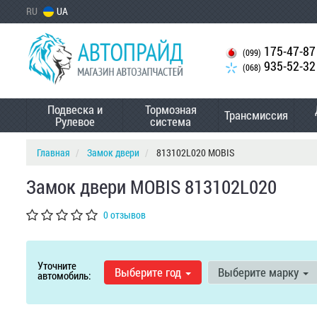
RU
UA
175-47-87
(099)
935-52-32
(068)
Подвеска и
Тормозная
Трансмиссия
Рулевое
система
Главная
Замок двери
813102L020 MOBIS
Замок двери MOBIS 813102L020
0 отзывов
Уточните
Выберите год
Выберите марку
автомобиль: