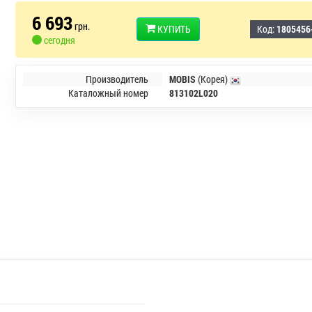
6 693
грн.
КУПИТЬ
Код:
1805456
сегодня
Производитель
MOBIS
(Корея)
Каталожный номер
813102L020