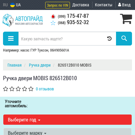
RU
UA
Доставка
Контакты
Вход
Запрос по VIN
175-47-87
(099)
935-52-32
(068)
Например: насос ГУР Туксон, 06H905601A
Главная
Ручка двери
826512B010 MOBIS
Ручка двери MOBIS 826512B010
0 отзывов
Уточните
автомобиль:
Выберите год
Выберите марку