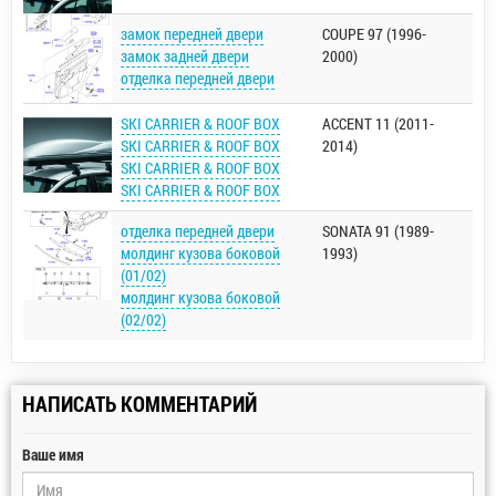
замок передней двери
COUPE 97 (1996-
замок задней двери
2000)
отделка передней двери
SKI CARRIER & ROOF BOX
ACCENT 11 (2011-
SKI CARRIER & ROOF BOX
2014)
SKI CARRIER & ROOF BOX
SKI CARRIER & ROOF BOX
отделка передней двери
SONATA 91 (1989-
молдинг кузова боковой
1993)
(01/02)
молдинг кузова боковой
(02/02)
НАПИСАТЬ КОММЕНТАРИЙ
Ваше имя