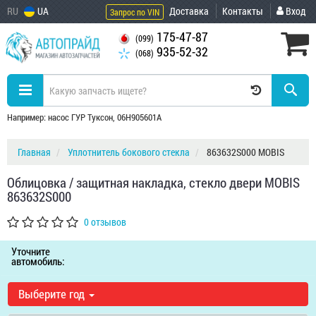
RU
UA
Доставка
Контакты
Вход
Запрос по VIN
175-47-87
(099)
935-52-32
(068)
Например: насос ГУР Туксон, 06H905601A
Главная
Уплотнитель бокового стекла
863632S000 MOBIS
Облицовка / защитная накладка, стекло двери MOBIS
863632S000
0 отзывов
Уточните
автомобиль:
Выберите год