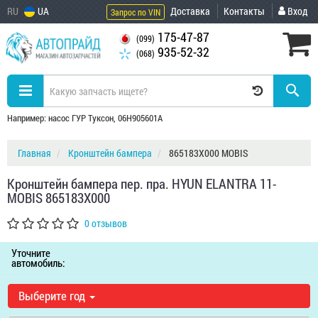
RU
UA
Доставка
Контакты
Вход
Запрос по VIN
175-47-87
(099)
935-52-32
(068)
Например: насос ГУР Туксон, 06H905601A
Главная
Кронштейн бампера
865183X000 MOBIS
Кронштейн бампера пер. пра. HYUN ELANTRA 11-
MOBIS 865183X000
0 отзывов
Уточните
автомобиль:
Выберите год