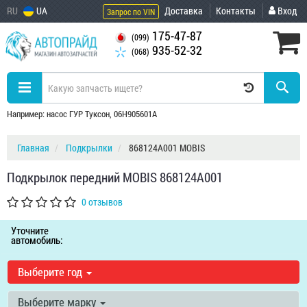
RU
UA
Доставка
Контакты
Вход
Запрос по VIN
175-47-87
(099)
935-52-32
(068)
Например: насос ГУР Туксон, 06H905601A
Главная
Подкрылки
868124A001 MOBIS
Подкрылок передний MOBIS 868124A001
0 отзывов
Уточните
автомобиль:
Выберите год
Выберите марку