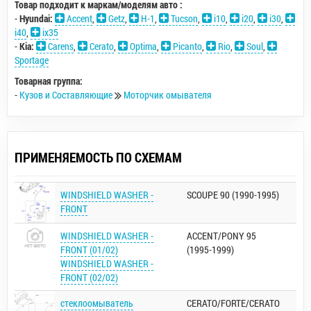
Товар подходит к маркам/моделям авто :
-
Hyundai:
Accent
,
Getz
,
H-1
,
Tucson
,
i10
,
i20
,
i30
,
i40
,
ix35
-
Kia:
Carens
,
Cerato
,
Optima
,
Picanto
,
Rio
,
Soul
,
Sportage
Товарная группа:
-
Кузов и Составляющие
Моторчик омывателя
ПРИМЕНЯЕМОСТЬ ПО СХЕМАМ
WINDSHIELD WASHER -
SCOUPE 90 (1990-1995)
FRONT
WINDSHIELD WASHER -
ACCENT/PONY 95
FRONT (01/02)
(1995-1999)
WINDSHIELD WASHER -
FRONT (02/02)
стеклоомыватель
CERATO/FORTE/CERATO