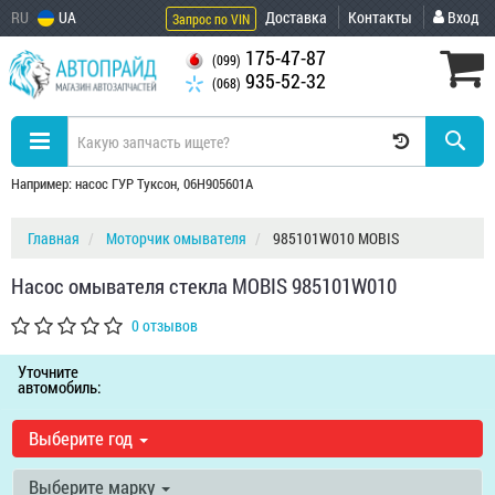
RU
UA
Доставка
Контакты
Вход
Запрос по VIN
175-47-87
(099)
935-52-32
(068)
Например: насос ГУР Туксон, 06H905601A
Главная
Моторчик омывателя
985101W010 MOBIS
Насос омывателя стекла MOBIS 985101W010
0 отзывов
Уточните
автомобиль:
Выберите год
Выберите марку