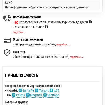
SVHC
Нет информации. обратитесь. пожалуйста. к производителю!
Доставка по Украине
-
на отделение Новой Почты или курьером до двери
- самовывоз в г. Львов
подробнее →
Оплата при получении
или другим удобным способом,
подробнее →
Гарантия
обмен/возврат товара в течение 14 дней,
подробнее →
ПРИМЕНЯЕМОСТЬ
Товар подходит к маркам/моделям авто :
-
Hyundai:
Santa Fe
,
Tucson
,
ix35
-
Kia:
Carens
,
Magentis
,
Sportage
Товарная группа: