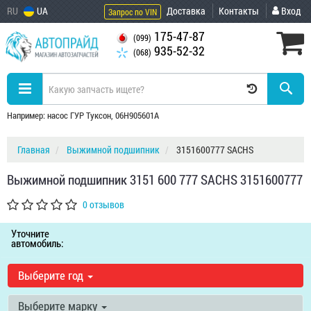
RU
UA
Доставка
Контакты
Вход
Запрос по VIN
175-47-87
(099)
935-52-32
(068)
Например: насос ГУР Туксон, 06H905601A
Главная
Выжимной подшипник
3151600777 SACHS
Выжимной подшипник 3151 600 777 SACHS 3151600777
0 отзывов
Уточните
автомобиль:
Выберите год
Выберите марку