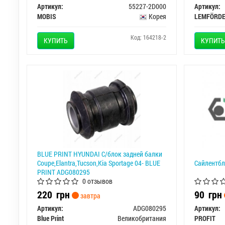
Артикул:
55227-2D000
Артикул:
MOBIS
Корея
LEMFÖRD
Код: 164218-2
КУПИТЬ
КУПИТЬ
BLUE PRINT HYUNDAI С/блок задней балки
Coupe,Elantra,Tucson,Kia Sportage 04- BLUE
Сайлентбл
PRINT ADG080295
0 отзывов
220
грн
90
грн
завтра
Артикул:
ADG080295
Артикул:
Blue Print
Великобритания
PROFIT