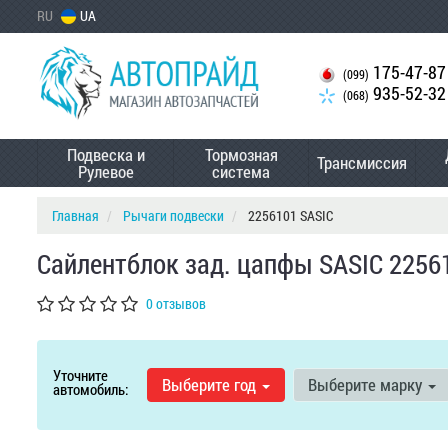
RU
UA
175-47-87
(099)
935-52-32
(068)
Подвеска и
Тормозная
Трансмиссия
Рулевое
система
Главная
Рычаги подвески
2256101 SASIC
Сайлентблок зад. цапфы SASIC 2256
0 отзывов
Уточните
Выберите год
Выберите марку
автомобиль: