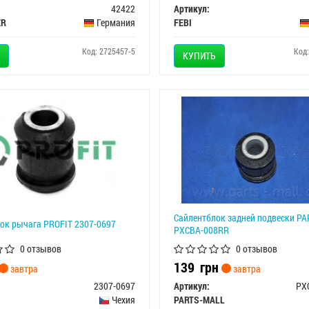
42422
Артикул:
ER
Германия
FEBI
Код: 2725457-5
Код
КУПИТЬ
Сайлентблок задней подвески P
ок рычага PROFIT 2307-0697
PXCBA-008RR
0 отзывов
0 отзывов
139
грн
завтра
завтра
2307-0697
Артикул:
PX
Чехия
PARTS-MALL