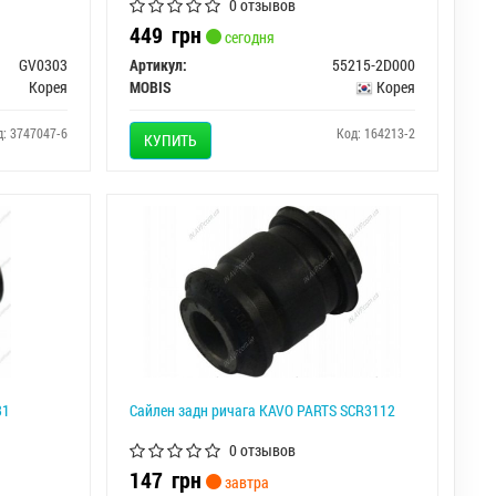
0 отзывов
449
грн
сегодня
GV0303
Артикул:
55215-2D000
Корея
MOBIS
Корея
д: 3747047-6
Код: 164213-2
КУПИТЬ
31
Сайлен задн ричага KAVO PARTS SCR3112
0 отзывов
147
грн
завтра