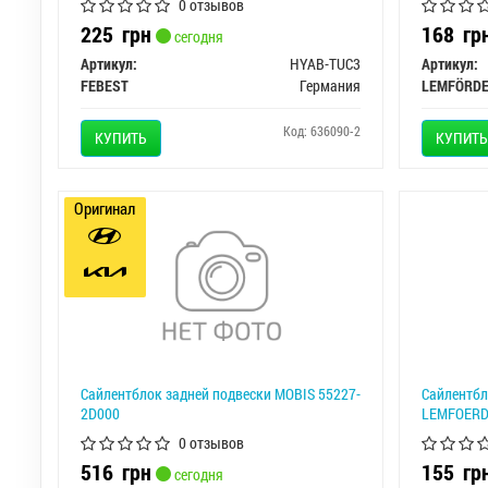
0 отзывов
225
грн
168
гр
сегодня
Артикул:
HYAB-TUC3
Артикул:
FEBEST
Германия
LEMFÖRD
Код: 636090-2
КУПИТЬ
КУПИТЬ
Оригинал
Сайлентблок задней подвески MOBIS 55227-
Сайлентбл
2D000
LEMFOERD
0 отзывов
516
грн
155
гр
сегодня