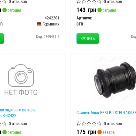
0 отзывов
0 отзывов
н
143
грн
сегодня
сегодня
4242201
Артикул:
ER
Германия
CTR
Код: 2369481-6
Ко
КУПИТЬ
ок заднього важеля
Сайлентблок FEBI BILSTEIN 1063
ER 42422
0 отзывов
0 отзывов
н
175
грн
сегодня
завтра