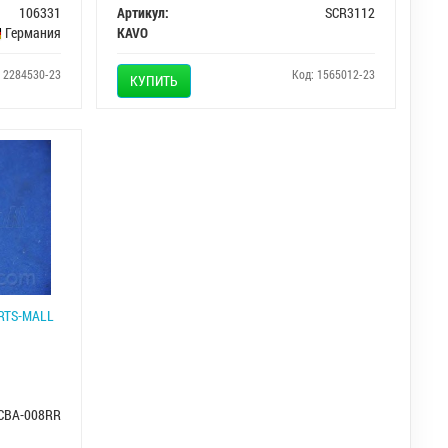
106331
Артикул:
SCR3112
Германия
KAVO
: 2284530-23
Код: 1565012-23
КУПИТЬ
ARTS-MALL
CBA-008RR