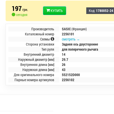
197
грн.
КУПИТЬ
Код:
1780052-24
сегодня
Производитель
SASIC
(Франция)
Каталожный номер
2256101
Схемы
смотреть →
Сторона установки
Задняя ось двусторонне
Тип руля
для поперечного рычага
Внутренний диаметр
14
Наружный диаметр [мм]
29.7
Внутренняя длина [мм]
26
Наружная длина [мм]
43
Для оригинального номера
552152D000
Парные номера артикулов
2256102