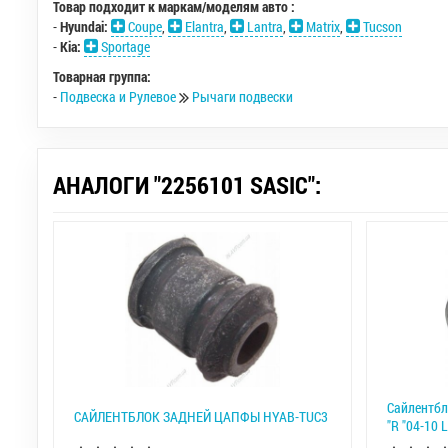
Товар подходит к маркам/моделям авто :
-
Hyundai:
Coupe
,
Elantra
,
Lantra
,
Matrix
,
Tucson
-
Kia:
Sportage
Товарная группа:
-
Подвеска и Рулевое
Рычаги подвески
АНАЛОГИ "2256101 SASIC":
Сайлентбл
САЙЛЕНТБЛОК ЗАДНЕЙ ЦАПФЫ HYAB-TUC3
"R "04-10