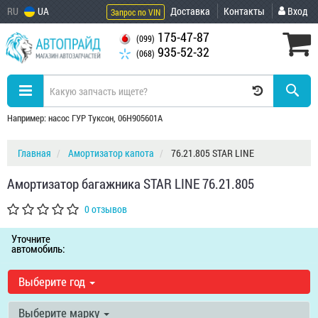
RU
UA
Доставка
Контакты
Вход
Запрос по VIN
175-47-87
(099)
935-52-32
(068)
Например: насос ГУР Туксон, 06H905601A
Главная
Амортизатор капота
76.21.805 STAR LINE
Амортизатор багажника STAR LINE 76.21.805
0 отзывов
Уточните
автомобиль:
Выберите год
Выберите марку