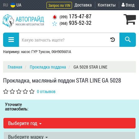
RU
UA
Доставка
Контакты
Вход
Запрос по VIN
175-47-87
(099)
935-52-32
(068)
Например: насос ГУР Туксон, 06H905601A
Главная
Прокладка поддона
GA 5028 STAR LINE
Прокладка, масляный поддон STAR LINE GA 5028
0 отзывов
Уточните
автомобиль:
Выберите год
Выберите марку