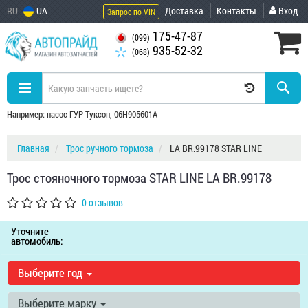
RU
UA
Доставка
Контакты
Вход
Запрос по VIN
175-47-87
(099)
935-52-32
(068)
Например: насос ГУР Туксон, 06H905601A
Главная
Трос ручного тормоза
LA BR.99178 STAR LINE
Трос стояночного тормоза STAR LINE LA BR.99178
0 отзывов
Уточните
автомобиль:
Выберите год
Выберите марку