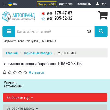
RU
UA
Доставка
Контакты
Вход
Запрос по VIN
175-47-87
(099)
935-52-32
(068)
Например: насос ГУР Туксон, 06H905601A
Главная
Тормозные колодки
23-06 TOMEX
Гальмiвнi колодки барабаннi TOMEX 23-06
0 отзывов
Уточните
автомобиль:
Выберите год
Выберите марку