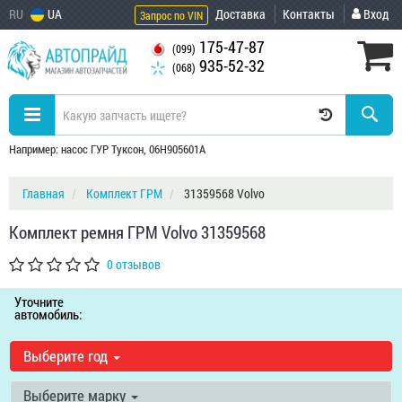
RU
UA
Доставка
Контакты
Вход
Запрос по VIN
175-47-87
(099)
935-52-32
(068)
Например: насос ГУР Туксон, 06H905601A
Главная
Комплект ГРМ
31359568 Volvo
Комплект ремня ГРМ Volvo 31359568
0 отзывов
Уточните
автомобиль:
Выберите год
Выберите марку