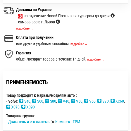
Доставка по Украине
-
на отделение Новой Почты или курьером до двери
- самовывоз в г. Львов
подробнее →
Оплата при получении
или другим удобным способом,
подробнее →
Гарантия
обмен/возврат товара в течение 14 дней,
подробнее →
ПРИМЕНЯЕМОСТЬ
Товар подходит к маркам/моделям авто :
-
Volvo:
S40
,
S60
,
S80
,
V40
,
V50
,
V60
,
V70
,
XC60
,
XC70
,
XC90
Товарная группа:
-
Двигатель и его системы
Комплект ГРМ